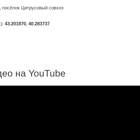
ы, посёлок Цитрусовый совхоз
):
43.201870, 40.283737
део на YouTube